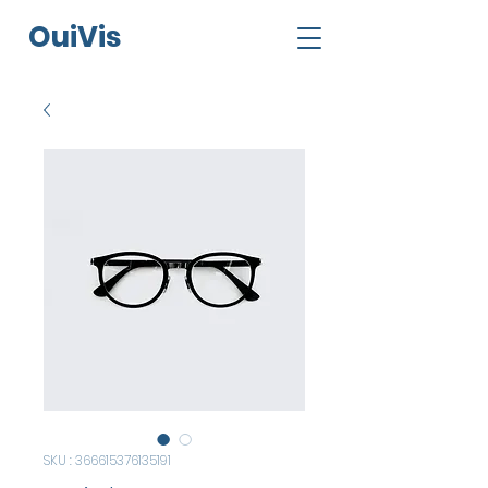
O
ui
V
is
SKU : 366615376135191