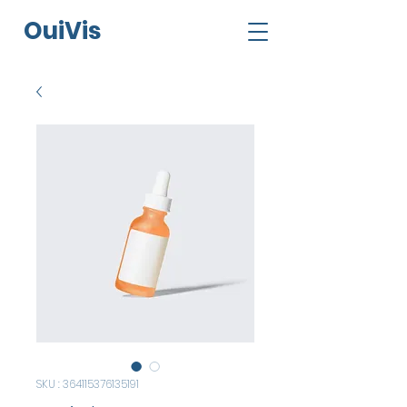
O
ui
V
is
SKU : 364115376135191